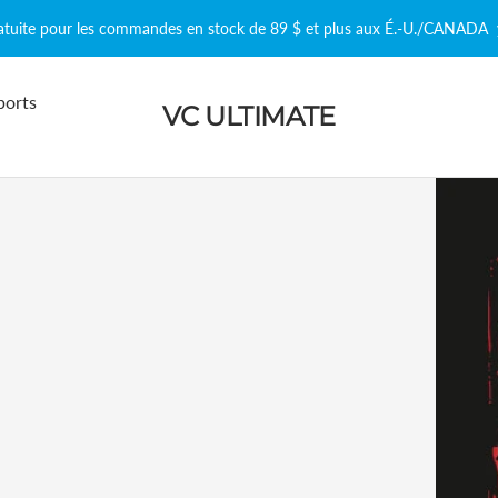
ratuite pour les commandes en stock de 89 $ et plus aux É.-U./CANADA
ports
VC ULTIMATE