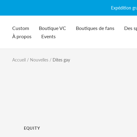
Passer
Expédition g
au
contenu
Custom
Boutique VC
Boutiques de fans
Des s
À propos
Events
Accueil
Nouvelles
Dites gay
EQUITY