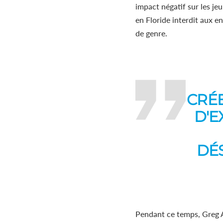
impact négatif sur les je
en Floride interdit aux e
de genre.
CRÉ
D'E
DÉ
Pendant ce temps, Greg A