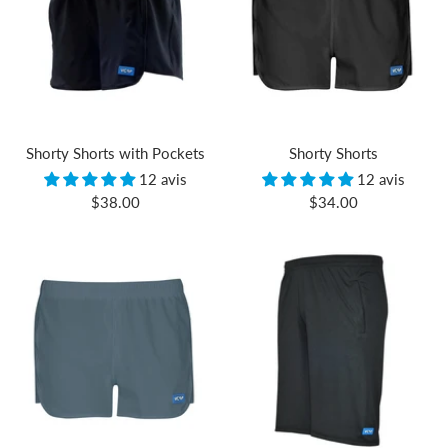
Shorty Shorts with Pockets
Shorty Shorts
12 avis
12 avis
Prix
Prix
$38.00
$34.00
de
de
vente
vente