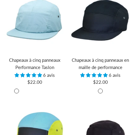
Chapeaux à cinq panneaux
Chapeaux à cinq panneaux en
Performance Taslon
maille de performance
6 avis
6 avis
Prix
Prix
$22.00
$22.00
de
de
Rose
Noir
Blue
Shadow
Midnight
BYO
White
Noir
vente
vente
Ice
Grey
Green
Colourful