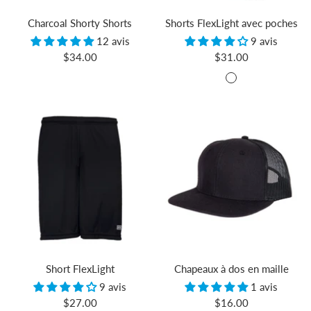
Charcoal Shorty Shorts
Shorts FlexLight avec poches
12 avis
9 avis
Prix
Prix
$34.00
$31.00
de
de
Noir
vente
vente
Short FlexLight
Chapeaux à dos en maille
9 avis
1 avis
Prix
Prix
$27.00
$16.00