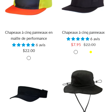
Chapeaux à cinq panneaux en
Chapeaux à cinq panneaux
maille de performance
6 avis
Prix
Prix
$7.95
$22.00
6 avis
Prix
$22.00
de
normal
Noir
Gris
Bleu
Yellow
de
vente
Gris
clair
vente