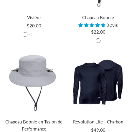
Visière
Chapeau Boonie
3 avis
Prix
$20.00
Prix
$22.00
de
Noir
Blanc
charbon
Bleu
de
vente
Noir
brillant
vente
Chapeau Boonie en Taslon de
Revolution Lite - Charbon
Performance
Prix
$49.00