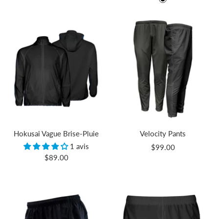
Black
vente
Hokusai Vague Brise-Pluie
Velocity Pants
1 avis
Prix
$99.00
Prix
$89.00
de
de
vente
vente