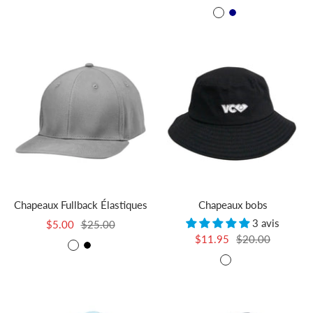
de
de
Noir
Navy
Sand
vente
vente
Chapeaux Fullback Élastiques
Chapeaux bobs
3 avis
Prix
Prix
$5.00
$25.00
Prix
Prix
$11.95
$20.00
de
normal
Snapback
Black
de
normal
vente
Noir
Gris
vente