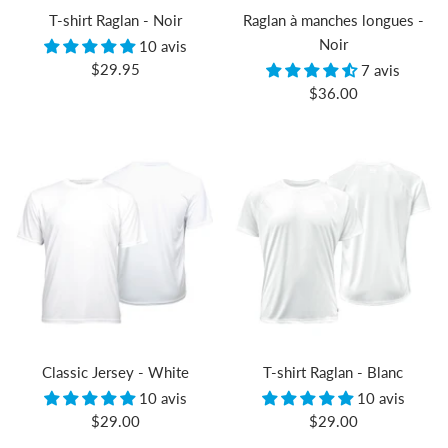
T-shirt Raglan - Noir
Raglan à manches longues -
Noir
10 avis
Prix
$29.95
7 avis
Prix
de
$36.00
de
vente
vente
Classic Jersey - White
T-shirt Raglan - Blanc
10 avis
10 avis
Prix
Prix
$29.00
$29.00
de
de