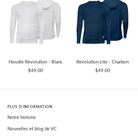
Hoodie Révolution - Blanc
Revolution Lite - Charbon
Prix
Prix
$49.00
$49.00
de
de
vente
vente
PLUS D'INFORMATION
Notre histoire
Nouvelles et blog de VC