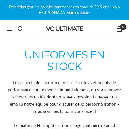
Passer
Expédition gratuite pour les commandes en stock de 89 $ et plus aux
au
É.-U./CANADA
voir les détails
contenu
0
VC ULTIMATE
Navigation
UNIFORMES EN
STOCK
Les aspects de l'uniforme en stock et les vêtements de
performance sont expédiés immédiatement, ou vous pouvez
acheter les unités dont vous avez besoin et envoyer un
email à notre équipe
pour discuter de la personnalisation
-
nous sommes là pour vous aider !
Le matériau FlexLight est doux, léger, antimicrobien et