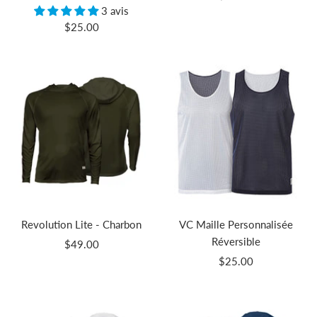
3 avis
de
Prix
$25.00
vente
de
vente
Revolution Lite - Charbon
VC Maille Personnalisée
Réversible
Prix
$49.00
Prix
de
$25.00
de
vente
vente