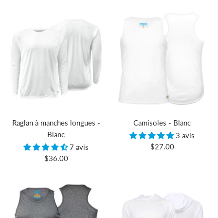
vente
vente
Raglan à manches longues -
Camisoles - Blanc
Blanc
3 avis
Prix
$27.00
7 avis
Prix
$36.00
de
de
vente
vente