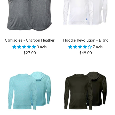
Camisoles - Charbon Heather
Hoodie Révolution - Blanc
3 avis
7 avis
Prix
Prix
$27.00
$49.00
de
de
vente
vente