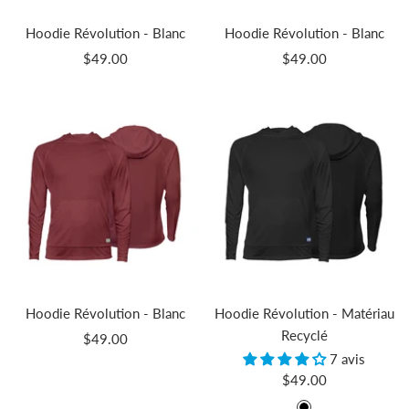
Hoodie Révolution - Blanc
Hoodie Révolution - Blanc
Prix
Prix
$49.00
$49.00
de
de
vente
vente
Hoodie Révolution - Blanc
Hoodie Révolution - Matériau
Recyclé
Prix
$49.00
7 avis
de
Prix
$49.00
vente
de