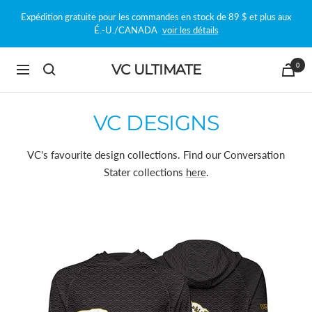
Passer
Expédition gratuite pour les commandes en stock de 89 $ et plus aux
au
É.-U./CANADA
voir les détails
contenu
0
VC ULTIMATE
Navigation
VC DESIGNS
VC's favourite design collections. Find our Conversation
Stater collections
here
.