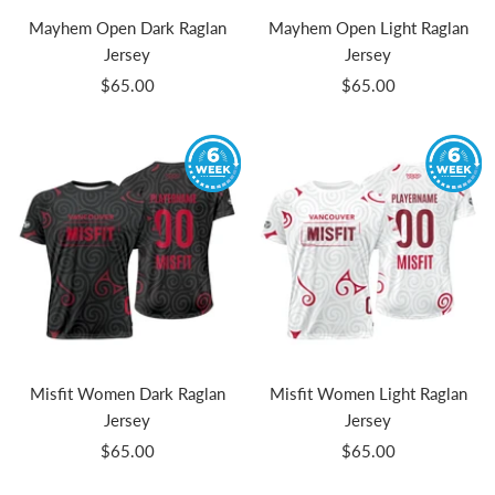
Mayhem Open Dark Raglan
Mayhem Open Light Raglan
Jersey
Jersey
Prix
Prix
$65.00
$65.00
de
de
vente
vente
Misfit Women Dark Raglan
Misfit Women Light Raglan
Jersey
Jersey
Prix
Prix
$65.00
$65.00
de
de