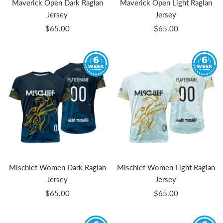
Maverick Open Dark Raglan
Maverick Open Light Raglan
Jersey
Jersey
Prix
Prix
$65.00
$65.00
de
de
vente
vente
Mischief Women Dark Raglan
Mischief Women Light Raglan
Jersey
Jersey
Prix
Prix
$65.00
$65.00
de
de
vente
vente