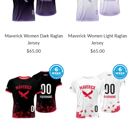
Maverick Women Dark Raglan
Maverick Women Light Raglan
Jersey
Jersey
Prix
Prix
$65.00
$65.00
de
de
vente
vente