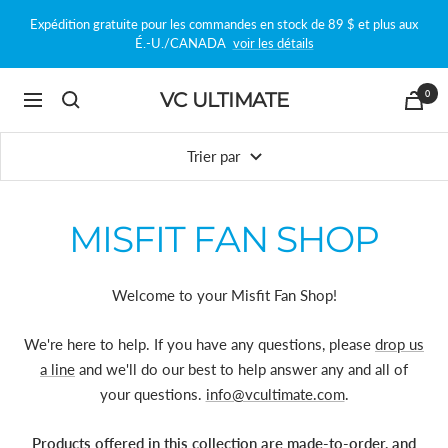
Passer
Expédition gratuite pour les commandes en stock de 89 $ et plus aux
au
É.-U./CANADA
voir les détails
contenu
0
VC ULTIMATE
Navigation
Trier par
MISFIT FAN SHOP
Welcome to your Misfit Fan Shop!
We're here to help. If you have any questions, please
drop us
a line
and we'll do our best to help answer any and all of
your questions.
info@vcultimate.com
.
Products offered in this collection are made-to-order, and