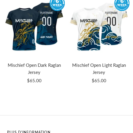
Mischief Open Dark Raglan
Mischief Open Light Raglan
Jersey
Jersey
Prix
Prix
$65.00
$65.00
de
de
vente
vente
PLUS D'INFORMATION