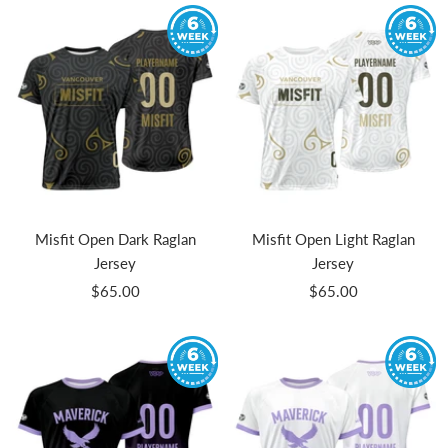
vente
vente
Misfit Open Dark Raglan
Misfit Open Light Raglan
Jersey
Jersey
Prix
Prix
$65.00
$65.00
de
de
vente
vente