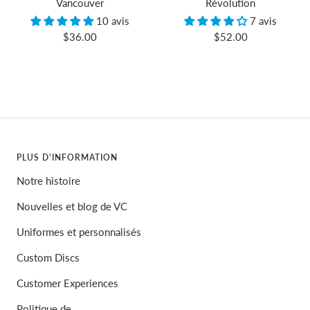
Vancouver
Révolution
10 avis
7 avis
Prix
Prix
$36.00
$52.00
de
de
vente
vente
PLUS D'INFORMATION
Notre histoire
Nouvelles et blog de VC
Uniformes et personnalisés
Custom Discs
Customer Experiences
Politique de