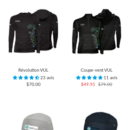
Révolution VUL
Coupe-vent VUL
23 avis
11 avis
Prix
Prix
Prix
$70.00
$49.95
$79.00
de
de
normal
vente
vente