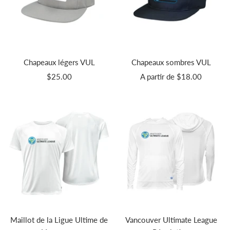
Chapeaux légers VUL
Chapeaux sombres VUL
Prix
Prix
$25.00
A partir de
$18.00
de
de
vente
vente
Maillot de la Ligue Ultime de
Vancouver Ultimate League