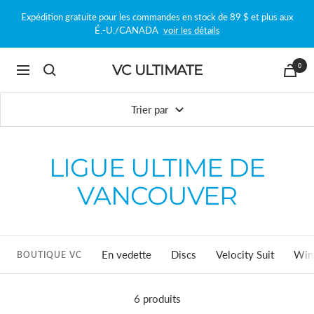
Passer
Expédition gratuite pour les commandes en stock de 89 $ et plus aux
au
É.-U./CANADA
voir les détails
contenu
0
VC ULTIMATE
Navigation
Trier par
LIGUE ULTIME DE
VANCOUVER
En vedette
Discs
Velocity Suit
Win
BOUTIQUE VC
6 produits