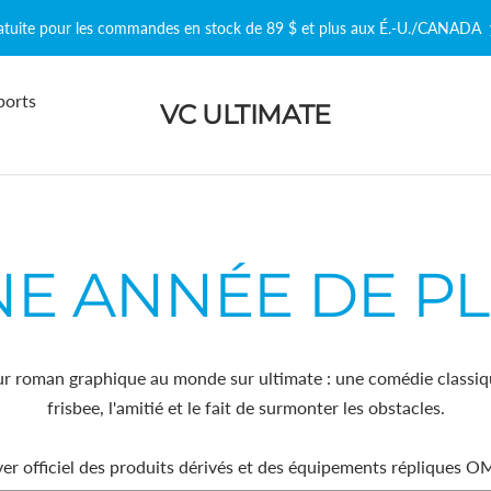
ratuite pour les commandes en stock de 89 $ et plus aux É.-U./CANADA
ports
VC ULTIMATE
E ANNÉE DE P
ur roman graphique au monde sur ultimate : une comédie classique
frisbee, l'amitié et le fait de surmonter les obstacles.
yer officiel des produits dérivés et des équipements répliques OM