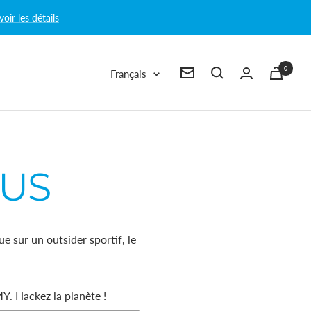
voir les détails
0
Langue
Français
Newsletter
LUS
 sur un outsider sportif, le
Y. Hackez la planète !