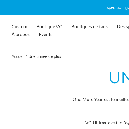
Passer
Expédition g
au
contenu
Custom
Boutique VC
Boutiques de fans
Des s
À propos
Events
Accueil
Une année de plus
UN
One More Year est le meille
VC Ultimate est le fo