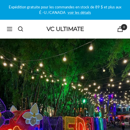
Passer
Expédition gratuite pour les commandes en stock de 89 $ et plus aux
au
É.-U./CANADA
voir les détails
contenu
0
VC ULTIMATE
Navigation