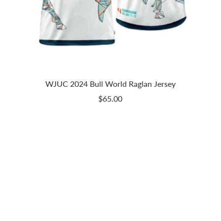
WJUC 2024 Bull World Raglan Jersey
Prix
$65.00
de
vente