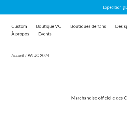
Passer
Expédition g
au
contenu
Custom
Boutique VC
Boutiques de fans
Des s
À propos
Events
Accueil
WJUC 2024
Marchandise officielle des