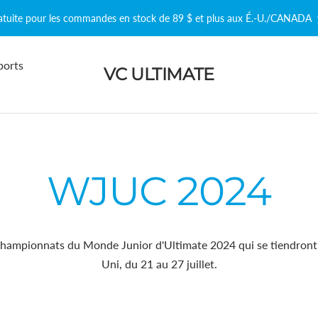
ratuite pour les commandes en stock de 89 $ et plus aux É.-U./CANADA
ports
VC ULTIMATE
WJUC 2024
 Championnats du Monde Junior d'Ultimate 2024 qui se tiendron
Uni, du 21 au 27 juillet.