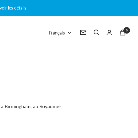
voir les détails
0
Langue
Français
Newsletter
t à Birmingham, au Royaume-