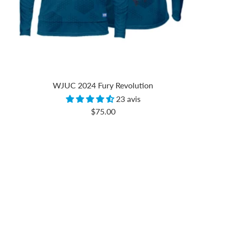
WJUC 2024 Fury Revolution
23 avis
Prix
$75.00
de
vente