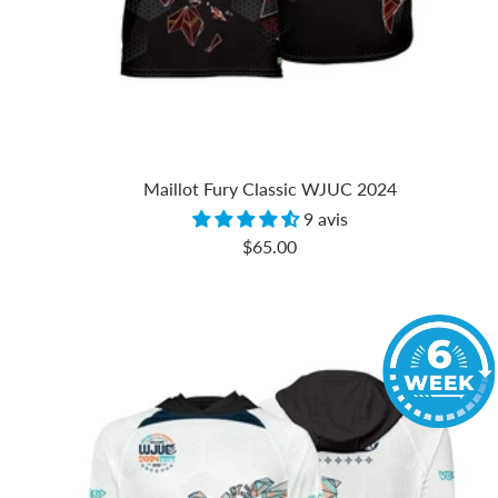
Maillot Fury Classic WJUC 2024
9 avis
Prix
$65.00
de
vente