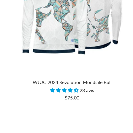
WJUC 2024 Révolution Mondiale Bull
23 avis
Prix
$75.00
de
vente