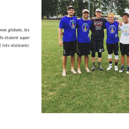
nse globale, les
Ils étaient super
 très résistants