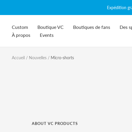
Passer
Expédition g
au
contenu
Custom
Boutique VC
Boutiques de fans
Des s
À propos
Events
Accueil
Nouvelles
Micro-shorts
ABOUT VC PRODUCTS