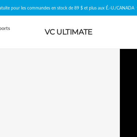
ratuite pour les commandes en stock de 89 $ et plus aux É.-U./CANADA
ports
VC ULTIMATE