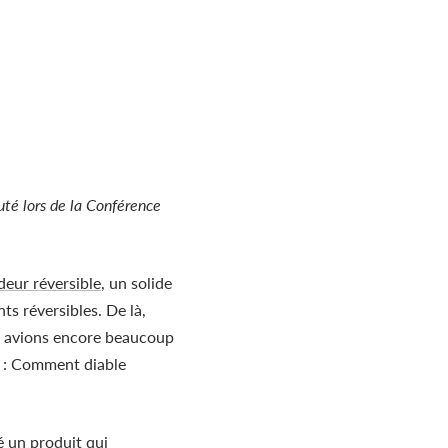
té lors de la Conférence
deur réversible
, un solide
s réversibles. De là,
s avions encore beaucoup
: Comment diable
é un produit qui