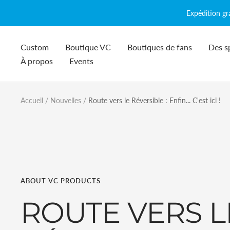
Passer
Expédition g
au
contenu
Custom
Boutique VC
Boutiques de fans
Des s
À propos
Events
Accueil
Nouvelles
Route vers le Réversible : Enfin... C'est ici !
ABOUT VC PRODUCTS
ROUTE VERS L