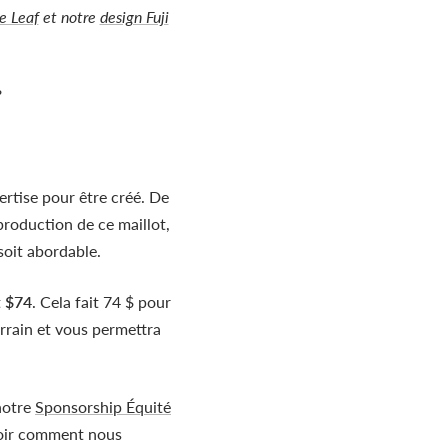
e Leaf
et notre
design Fuji
?
ertise pour être créé. De
production de ce maillot,
soit abordable.
t
$74
. Cela fait 74 $ pour
errain et vous permettra
notre
Sponsorship Équité
voir comment nous