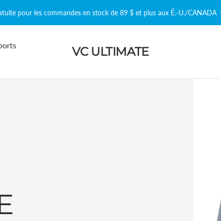
ratuite pour les commandes en stock de 89 $ et plus aux É.-U./CANADA
ports
VC ULTIMATE
E