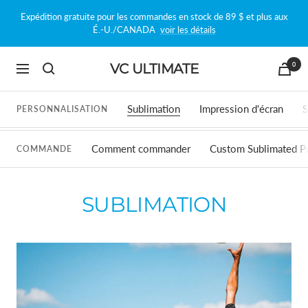
Passer
Expédition gratuite pour les commandes en stock de 89 $ et plus aux
au
É.-U./CANADA
voir les détails
contenu
0
VC ULTIMATE
Navigation
Sublimation
Impression d'écran
S
PERSONNALISATION
Comment commander
Custom Sublimated P
COMMANDE
SUBLIMATION