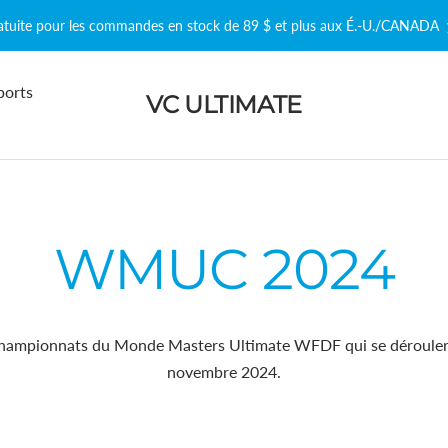
ratuite pour les commandes en stock de 89 $ et plus aux É.-U./CANADA
ports
VC ULTIMATE
WMUC 2024
Championnats du Monde Masters Ultimate WFDF qui se déroulero
novembre 2024.