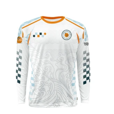
de
vente