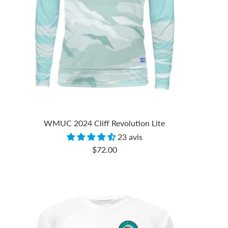
WMUC 2024 Cliff Revolution Lite
23 avis
Prix
$72.00
de
vente