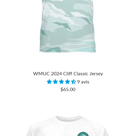
WMUC 2024 Cliff Classic Jersey
9 avis
Prix
$65.00
de
vente