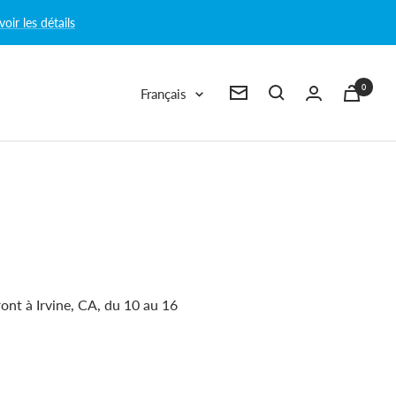
voir les détails
0
Langue
Français
Newsletter
nt à Irvine, CA, du 10 au 16