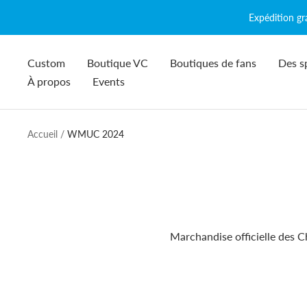
Passer
Expédition g
au
contenu
Custom
Boutique VC
Boutiques de fans
Des s
À propos
Events
Accueil
WMUC 2024
Marchandise officielle des 