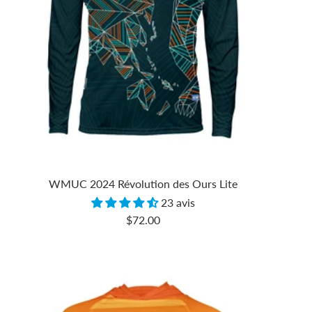
WMUC 2024 Révolution des Ours Lite
23 avis
Prix
$72.00
de
vente