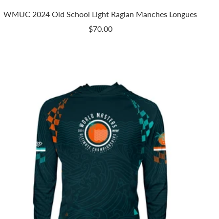
WMUC 2024 Old School Light Raglan Manches Longues
Prix
$70.00
de
vente