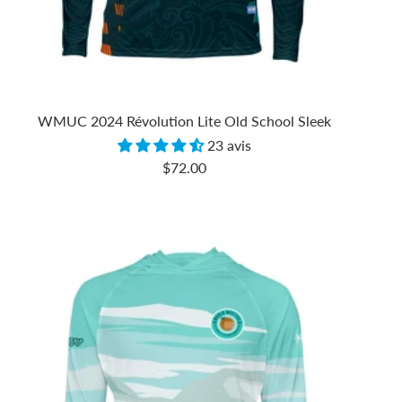
WMUC 2024 Révolution Lite Old School Sleek
23 avis
Prix
$72.00
de
vente