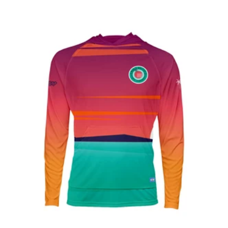
de
vente