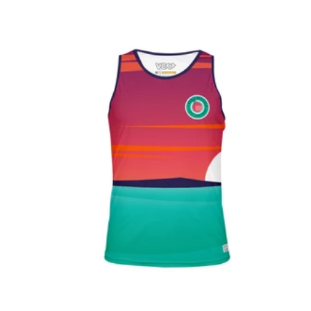
de
vente