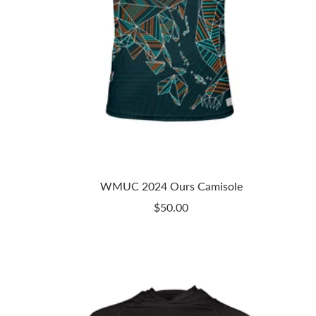
WMUC 2024 Ours Camisole
Prix
$50.00
de
vente