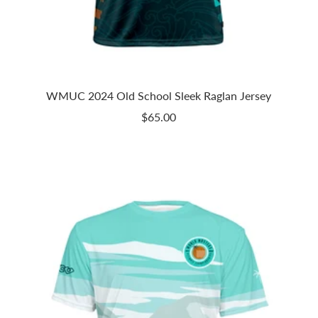
WMUC 2024 Old School Sleek Raglan Jersey
Prix
$65.00
de
vente