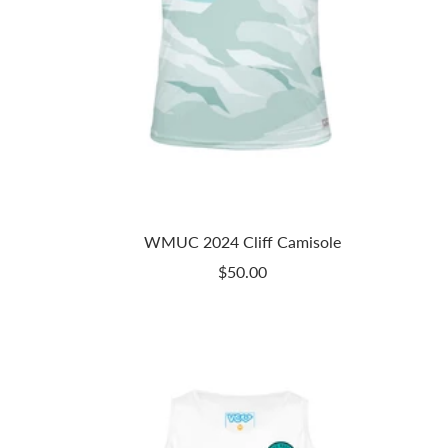
WMUC 2024 Cliff Camisole
Prix
$50.00
de
vente