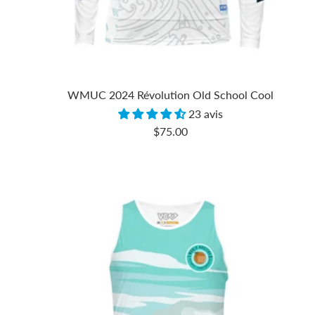
WMUC 2024 Révolution Old School Cool
23 avis
Prix
$75.00
de
vente