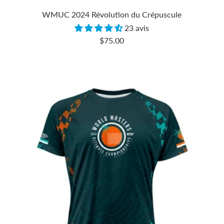
WMUC 2024 Révolution du Crépuscule
23 avis
Prix
$75.00
de
vente