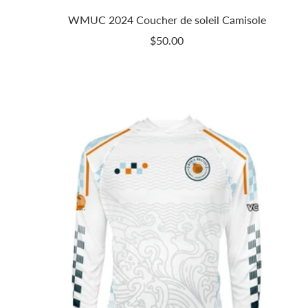
WMUC 2024 Coucher de soleil Camisole
Prix
$50.00
de
vente