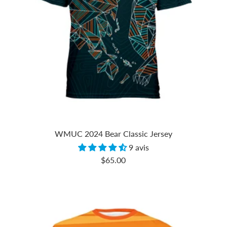
WMUC 2024 Bear Classic Jersey
9 avis
Prix
$65.00
de
vente