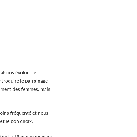
faisons évoluer le
troduire le parrainage
ppement des femmes, mais
moins fréquenté et nous
st le bon choix.
 tout. » Bien que nous ne