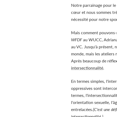
Notre parrainage pour l
cœur et nous sommes très 
nécessité pour notre spo
Mais comment pouvons-nou
WFDF
au WUCC, Adriana a
au VC. Jusqu'à présent, n
monde, mais les ateliers n
Après beaucoup de réflex
intersectionnalité
.
En termes simples, l'inter
oppressives sont interco
termes, l'intersectionnali
l'orientation sexuelle, l'
entrelacées.
(C'est une dé
intersectionnalité
.)