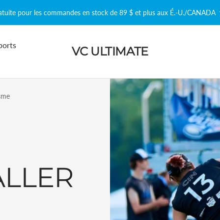
ratuite pour les commandes en stock de 89 $ et plus aux É.-U./CANADA
ports
VC ULTIMATE
isme
ALLER