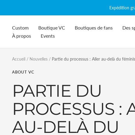
Passer
Expédition g
au
contenu
Custom
Boutique VC
Boutiques de fans
Des s
À propos
Events
Accueil
Nouvelles
Partie du processus : Aller au-delà du fémin
ABOUT VC
PARTIE DU
PROCESSUS : 
AU-DELÀ DU