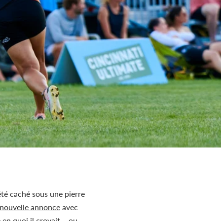
été caché sous une pierre
nouvelle annonce
avec
en quoi il croyait – ou